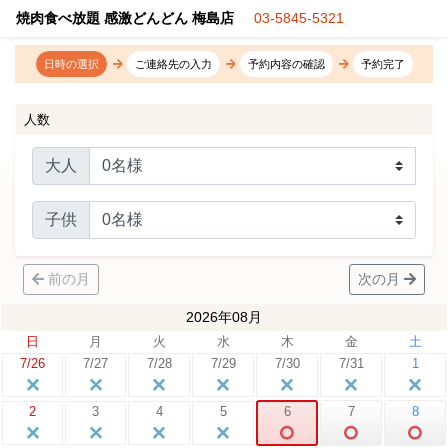
焼肉食べ放題 感激どんどん 梅島店
03-5845-5321
日時の選択
ご連絡先の入力
予約内容の確認
予約完了
人数
大人
子供
前の月
次の月
2026年08月
日
月
火
水
木
金
土
7/26
7/27
7/28
7/29
7/30
7/31
1
2
3
4
5
6
7
8