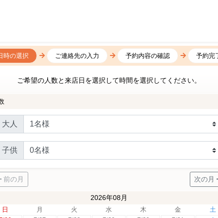
日時の選択
ご連絡先の入力
予約内容の確認
予約完
ご希望の人数と来店日を選択して時間を選択してください。
数
大人
子供
前の月
次の月
2026年08月
日
月
火
水
木
金
土