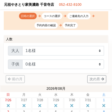
元祖やきとり家美濃路 千音寺店
052-432-8100
日時の選択
コースの選択
ご連絡先の入力
予約内容の確認
予約完了
人数
大人
子供
前の月
次の月
2026年08月
日
月
火
水
木
金
土
7/26
7/27
7/28
7/29
7/30
7/31
1
2
3
4
5
6
7
8